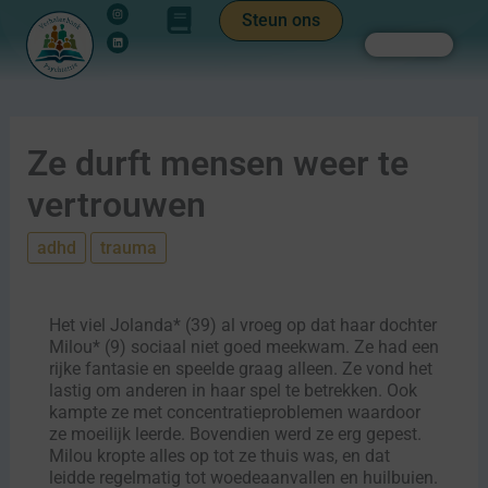
Instagram
Linkedin
Ga
de
Steun ons
naar
inhoud
Zoeken
de
inhoud
Ze durft mensen weer te
vertrouwen
adhd
trauma
Het viel Jolanda* (39) al vroeg op dat haar dochter
Milou* (9) sociaal niet goed meekwam. Ze had een
rijke fantasie en speelde graag alleen. Ze vond het
lastig om anderen in haar spel te betrekken. Ook
kampte ze met concentratieproblemen waardoor
ze moeilijk leerde. Bovendien werd ze erg gepest.
Milou kropte alles op tot ze thuis was, en dat
leidde regelmatig tot woedeaanvallen en huilbuien.