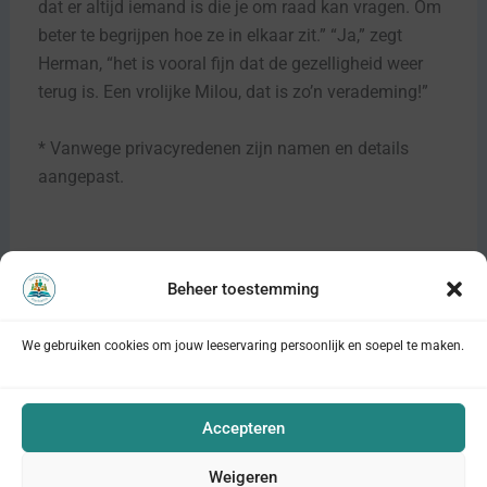
dat er altijd iemand is die je om raad kan vragen. Om
beter te begrijpen hoe ze in elkaar zit.” “Ja,” zegt
Herman, “het is vooral fijn dat de gezelligheid weer
terug is. Een vrolijke Milou, dat is zo’n verademing!”
* Vanwege privacyredenen zijn namen en details
aangepast.
Beheer toestemming
VORIGE
VOLGENDE
We gebruiken cookies om jouw leeservaring persoonlijk en soepel te maken.
Privacyverklaring
Cookieverklaring
Accepteren
Disclaimer
Weigeren