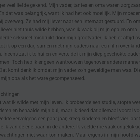
ger veel liefde gekend. Mijn vader, tantes en oma waren zorgza
En dat was belangrijk, want ik had het ook moeilijk. Mijn moeder
j overweg. Ze had mij liever naar een internaat gestuurd. En o
liever niet thuis wilde hebben, was ik vaak bij mijn opa en oma.
derde seksueel misbruikt door mijn grootvader. Ik heb er altijd o
ot ik op een dag samen met mijn ouders naar een film over kin
n. Ineens zat ik te huilen en vertelde ik mijn diep geschokte oude
men. Toch heb ik er geen wantrouwen tegenover andere mannen
Dat komt denk ik omdat mijn vader zo’n geweldige man was. Die
 mijn opa als het ware gecompenseerd.
chtingen
it wat ik wilde met mijn leven. Ik probeerde een studie, stopte wee
deren en behaalde mijn bul, maar ik deed dat allemaal vooral vo
erkte vervolgens een paar jaar, kreeg kinderen en bleef vier jaar 
e ik van de ene baan in de andere. Ik voelde me vaak ongelukki
wachtingen niet waar kon maken. Maar ergens in mijn hoofd was