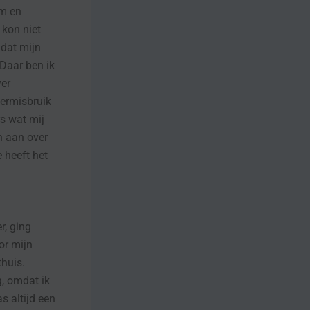
am en
 kon niet
mdat mijn
 Daar ben ik
ver
dermisbruik
rs wat mij
 aan over
 heeft het
r, ging
or mijn
thuis.
g, omdat ik
 altijd een