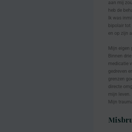
aan mij zou
heb de beh
Ik was inmi
bipolair to
en op zijn 
Mijn eigen
Binnen dri
medicatie v
gedreven en
grenzen goe
directe omg
mijn leven.
Mijn trauma
Misbru