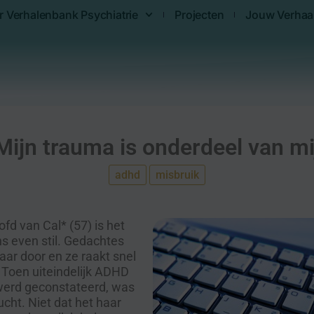
r Verhalenbank Psychiatrie
Projecten
Jouw Verhaa
Mijn trauma is onderdeel van mi
adhd
misbruik
ofd van Cal* (57) is het
ns even stil. Gedachtes
ar door en ze raakt snel
. Toen uiteindelijk ADHD
 werd geconstateerd, was
cht. Niet dat het haar