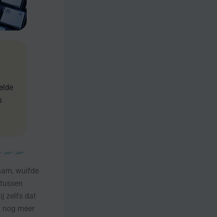
telde
s
nam, wuifde
rtussen
j zelfs dat
n nog meer