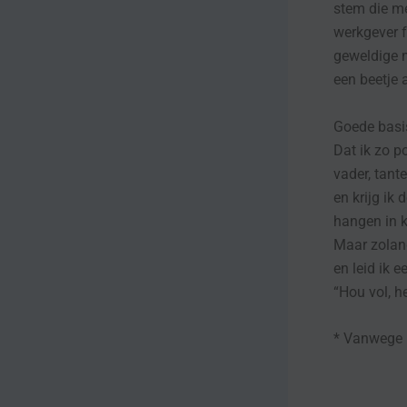
stem die me
werkgever fa
geweldige 
een beetje a
Goede basi
Dat ik zo p
vader, tant
en krijg ik
hangen in k
Maar zolang
en leid ik e
“Hou vol, h
* Vanwege 