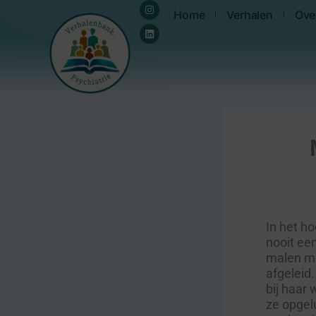
Instagram
Linkedin
Ga
de
Home
Verhalen
Ove
naar
inhoud
de
inhoud
In het ho
nooit ee
malen ma
afgeleid
bij haar
ze opgelu