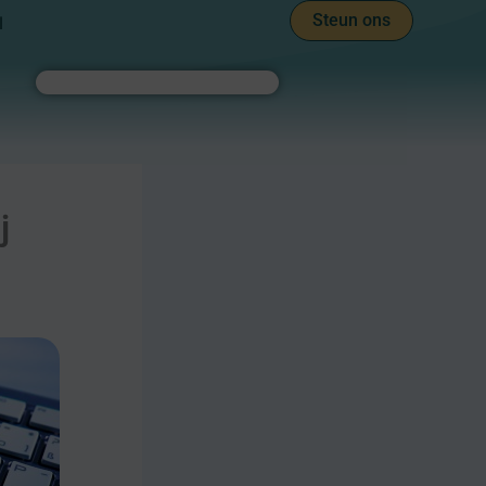
Steun ons
l
Zoeken
j