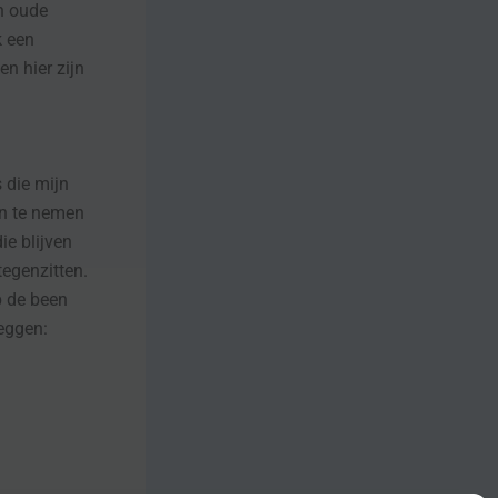
n oude
k een
n hier zijn
s die mijn
en te nemen
ie blijven
tegenzitten.
p de been
zeggen: