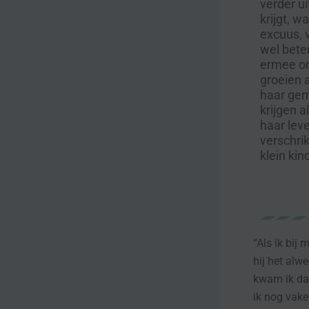
verder u
krijgt, w
excuus, 
wel bete
ermee om
groeien 
haar gem
krijgen a
haar lev
verschrik
klein ki
“Als ik bi
hij het alw
kwam ik daa
ik nog vak