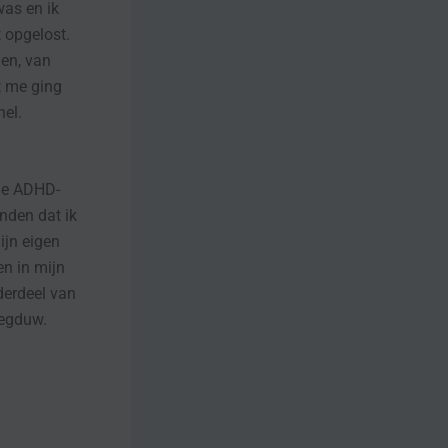
was en ik
 opgelost.
gen, van
t me ging
nel.
 me ADHD-
onden dat ik
ijn eigen
en in mijn
derdeel van
wegduw.