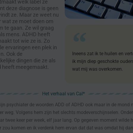
itmaakt welk label ze
ant deze diagnose is geen
vindt ze. Maar ze weet nu
r wat ze moet doen om
 te gaan. Ze wil graag
als mens. ADHD heeft
aakt tot wie ze is. Zo
lle ervaringen een plek in
en. Ook de
Ineens zat ik te huilen en ver
kelijke dingen die ze als
ik mijn diep geschokte ouder
nd heeft meegemaakt.
wat mij was overkomen.
Het verhaal van Cal*
j mijn psychiater de woorden ADD of ADHD ook maar in de mond 
eer weg. Volgens hem zijn het slechts modeverschijnselen. Onde
r twee keer per week, elf jaar lang. Op gegeven moment wilde hi
er zou komen en ik verdenk hem ervan dat dat was omdat hij da