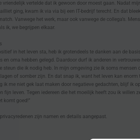
 vriendelijk vertelde dat ik gewoon door moest gaan. Nadat mij
illiet ging, kwam ik via via bij een IT-bedrijf terecht. En dat blee
match. Vanwege het werk, maar ook vanwege de collega’s. Mense
ls ik, we begrijpen elkaar.
s
ositief in het leven sta, heb ik grotendeels te danken aan de basi
es en oma hebben gelegd. Daardoor durf ik anderen in vertrouw
 de steun die ik nodig heb. In mijn omgeving zie ik soms mensen d
lagen of somber zijn. En dat snap ik, want het leven kan enorm 
 ik me niet gek laat maken door negatieve gedachten, blijf ik o
en fijn leven. Tegen iedereen die het moeilijk heeft zou ik willen 
et komt goed!”
privacyredenen zijn namen en details aangepast.