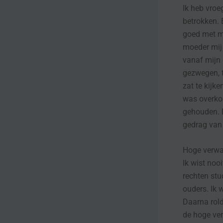
Ik heb vroe
betrokken. 
goed met mi
moeder mij 
vanaf mijn 
gezwegen, t
zat te kijke
was overko
gehouden. 
gedrag van
Hoge verwa
Ik wist noo
rechten stu
ouders. Ik w
Daarna rold
de hoge ver