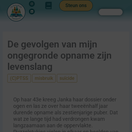
Instagram
Linkedin
Ga
de
Steun ons
naar
inhoud
Zoeken
de
inhoud
De gevolgen van mijn
ongegronde opname zijn
levenslang
(C)PTSS
misbruik
suïcide
Op haar 43e kreeg Janka haar dossier onder
ogen en las ze over haar tweeënhalf jaar
durende opname als zestienjarige puber. Dat
wat ze lange tijd had verdrongen kwam
langzaamaan aan de oppervlakte.
Puzzelstukjes vielen in elkaar en beelden van