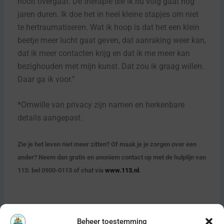
nooit overgaat. De therapie die ik nu volg gaat nog
jaren duren. Ik doe het in heel kleine stapjes om niet
te hertraumatiseren. Wat ik hoop is dat het een klein
beetje meer lucht gaat geven, dat aanraking weer kan,
dat ik meer contacten krijg en dat ik me meer kan
bezighouden met mijn kunst. Dat zou ik graag willen.
Daar ga ik voor.’’
*Omwille van privacy zijn namen en herkenbare
details aangepast.
Zie je het leven niet meer zitten? Of maak je je zorgen over een
ander? Neem dan gratis en anoniem contact op met de hulplijn van
113: bel 0900-0113 of chat via
www.113.nl
.
Beheer toestemming