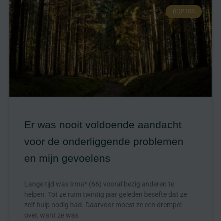
(C)PTSS
Er was nooit voldoende aandacht
voor de onderliggende problemen
en mijn gevoelens
Lange tijd was Irma* (66) vooral bezig anderen te
helpen. Tot ze ruim twintig jaar geleden besefte dat ze
zelf hulp nodig had. Daarvoor moest ze een drempel
over, want ze was