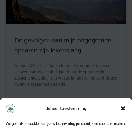
De gevolgen van mijn ongegronde
opname zijn levenslang
Op haar 43e kreeg Janka haar dossier onder ogen en las
ze over haar tweeënhalf jaar durende opname als
zestienjarige puber. Dat wat ze lange tijd had verdrongen
kwam langzaamaan aan de
LEES VERDER »
Beheer toestemming
februari 2021
We gebruiken cookies om jouw leeservaring persoonlijk en soepel te maken.