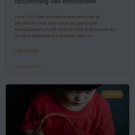
opsomming van misstanden
Lena* (52) heeft al levenslang ervaring met de
psychiatrie. Haar vader heeft een psychische
kwetsbaarheid, en zelf heeft ze PTSS. In de periode dat
ze zelf in behandeling is geweest, heeft ze
LEES VERDER »
september 2023
(C)PTSS