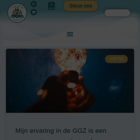
Instagram
Linkedin
Ga
de
Steun ons
naar
inhoud
Zoeken
de
inhoud
(C)PTSS
Mijn ervaring in de GGZ is een