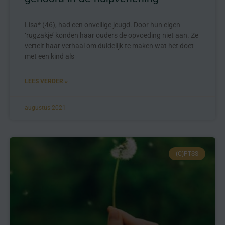
Lisa* (46), had een onveilige jeugd. Door hun eigen
‘rugzakje’ konden haar ouders de opvoeding niet aan. Ze
vertelt haar verhaal om duidelijk te maken wat het doet
met een kind als
LEES VERDER »
augustus 2021
(C)PTSS