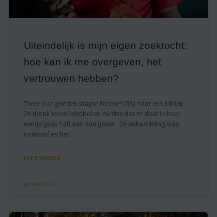
Uiteindelijk is mijn eigen zoektocht:
hoe kan ik me overgeven, het
vertrouwen hebben?
Twee jaar geleden stapte Nicola* (53) naar een kliniek.
Ze dronk teveel alcohol en merkte dat ze daar in haar
eentje geen halt aan kon geven. De behandeling was
intensief en het
LEES VERDER »
januari 2022