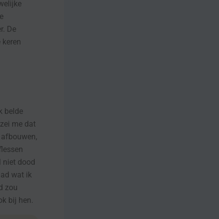
welijke
e
r. De
e keren
k belde
 zei me dat
t afbouwen,
flessen
l niet dood
had wat ik
od zou
k bij hen.