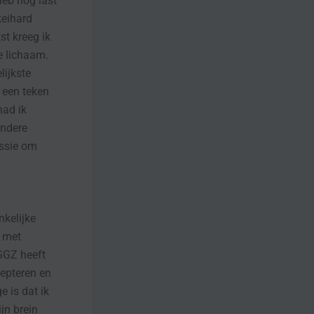
heb nog last
keihard
st kreeg ik
le lichaam.
lijkste
 een teken
had ik
andere
issie om
kelijke
 met
GGZ heeft
cepteren en
 is dat ik
jn brein