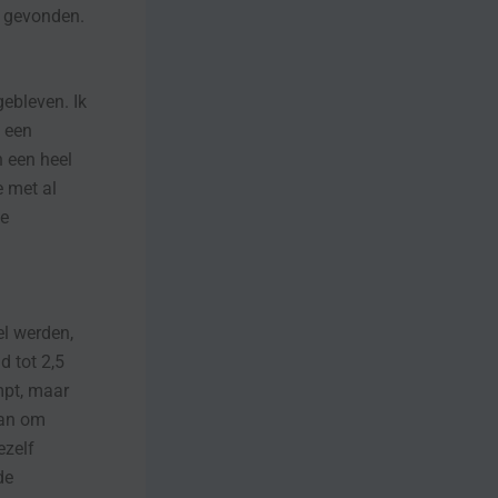
n gevonden.
gebleven. Ik
n een
 een heel
e met al
le
el werden,
d tot 2,5
mpt, maar
lan om
ezelf
de