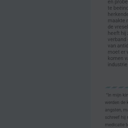
en probe
te beëin
herkende
maakte m
de vresel
heeft hij 
verband 
van anti
moet er 
komen va
industrie
“In mijn ki
werden de k
angsten, ma
schreef hij
medicatie t