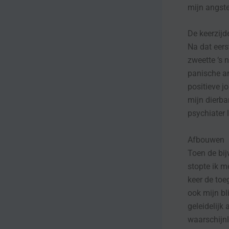
mijn angst
De keerzijd
Na dat eerst
zweette ‘s 
panische an
positieve j
mijn dierba
psychiater 
Afbouwen
Toen de bij
stopte ik m
keer de toe
ook mijn bl
geleidelijk 
waarschijnl