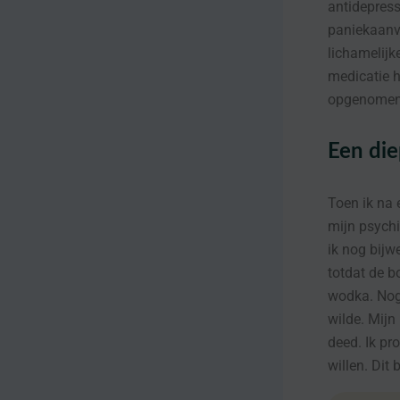
antidepress
paniekaanva
lichamelijk
medicatie h
opgenomen 
Een di
Toen ik na
mijn psychi
ik nog bijw
totdat de b
wodka. Nog 
wilde. Mijn
deed. Ik pr
willen. Dit