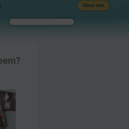
Steun ons
l
Zoeken
leem?