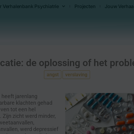
r Verhalenbank Psychiatrie
Projecten
Jouw Verhaa
catie: de oplossing of het prob
angst
verslaving
) heeft jarenlang
arbare klachten gehad
leven tot een hel
 Zijn zicht werd minder,
zweetaanvallen,
nvallen, werd depressief