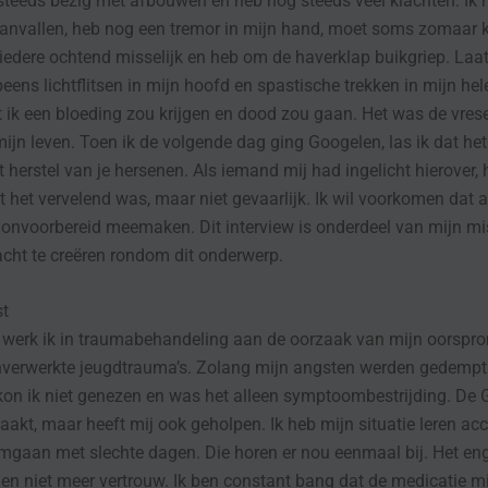
steeds bezig met afbouwen en heb nog steeds veel klachten. Ik 
anvallen, heb nog een tremor in mijn hand, moet soms zomaar 
 iedere ochtend misselijk en heb om de haverklap buikgriep. Laat
peens lichtflitsen in mijn hoofd en spastische trekken in mijn he
t ik een bloeding zou krijgen en dood zou gaan. Het was de vrese
ijn leven. Toen ik de volgende dag ging Googelen, las ik dat het
 herstel van je hersenen. Als iemand mij had ingelicht hierover, 
 het vervelend was, maar niet gevaarlijk. Ik wil voorkomen dat 
 onvoorbereid meemaken. Dit interview is onderdeel van mijn m
cht te creëren rondom dit onderwerp.
t
werk ik in traumabehandeling aan de oorzaak van mijn oorspron
nverwerkte jeugdtrauma’s. Zolang mijn angsten werden gedempt
kon ik niet genezen en was het alleen symptoombestrijding. De 
akt, maar heeft mij ook geholpen. Ik heb mijn situatie leren ac
mgaan met slechte dagen. Die horen er nou eenmaal bij. Het enge
en niet meer vertrouw. Ik ben constant bang dat de medicatie mi