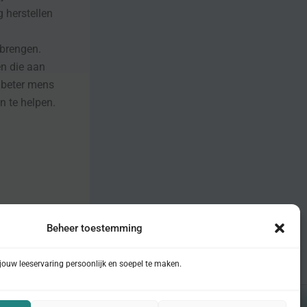
g herstellen
 brengen.
n die aan
n beter mens
n te helpen.
Beheer toestemming
VOLGENDE
ouw leeservaring persoonlijk en soepel te maken.
Het bespreekbaar maken van psychische problemen, ook bij jongeren