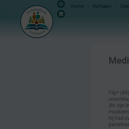
Instagram
Linkedin
Ga
de
Home
Verhalen
Ove
naar
inhoud
de
inhoud
Medi
Flip* (49
onverkla
die zijn 
maakten.
hij had 
paniekaa