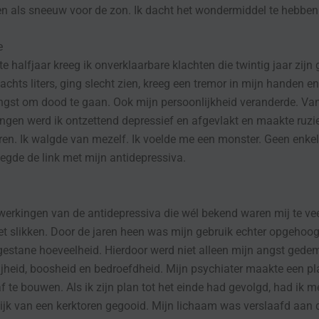
en als sneeuw voor de zon. Ik dacht het wondermiddel te hebbe
e
e halfjaar kreeg ik onverklaarbare klachten die twintig jaar zijn 
nachts liters, ging slecht zien, kreeg een tremor in mijn handen e
gst om dood te gaan. Ook mijn persoonlijkheid veranderde. Van
ongen werd ik ontzettend depressief en afgevlakt en maakte ruzi
ren. Ik walgde van mezelf. Ik voelde me een monster. Geen enke
legde de link met mijn antidepressiva.
werkingen van de antidepressiva die wél bekend waren mij te ve
et slikken. Door de jaren heen was mijn gebruik echter opgehoog
gestane hoeveelheid. Hierdoor werd niet alleen mijn angst gede
ijheid, boosheid en bedroefdheid. Mijn psychiater maakte een p
af te bouwen. Als ik zijn plan tot het einde had gevolgd, had ik m
ijk van een kerktoren gegooid. Mijn lichaam was verslaafd aan 