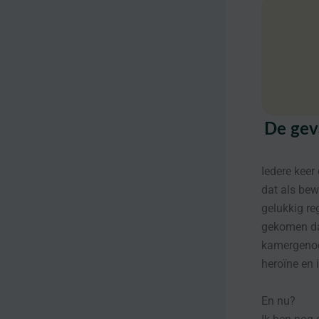
De gev
Iedere keer
dat als bewi
gelukkig re
gekomen dat
kamergenoot
heroïne en 
En nu?