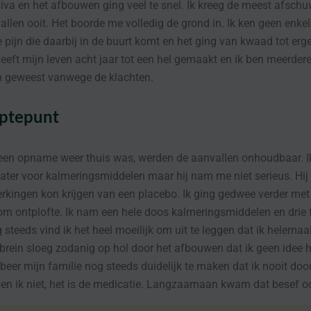
iva en het afbouwen ging veel te snel. Ik kreeg de meest afschu
llen ooit. Het boorde me volledig de grond in. Ik ken geen enkel
e pijn die daarbij in de buurt komt en het ging van kwaad tot erge
eeft mijn leven acht jaar tot een hel gemaakt en ik ben meerder
geweest vanwege de klachten.
eptepunt
 een opname weer thuis was, werden de aanvallen onhoudbaar. I
ater voor kalmeringsmiddelen maar hij nam me niet serieus. Hij
erkingen kon krijgen van een placebo. Ik ging gedwee verder me
om ontplofte. Ik nam een hele doos kalmeringsmiddelen en drie 
steeds vind ik het heel moeilijk om uit te leggen dat ik helemaa
 brein sloeg zodanig op hol door het afbouwen dat ik geen idee 
obeer mijn familie nog steeds duidelijk te maken dat ik nooit do
 ben ik niet, het is de medicatie. Langzaamaan kwam dat besef oo