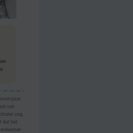
men
a.
levensjaar
last van
chiater zag,
t dat het
 verdwenen