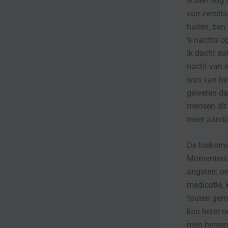
Ik ben nog 
van zweeta
huilen, ben
‘s nachts o
Ik dacht da
nacht van m
was van het
geweten dat
mensen dit
meer aanda
De toekoms
Momenteel 
angsten: o
medicatie, 
fouten gema
kan beter o
mijn hersen