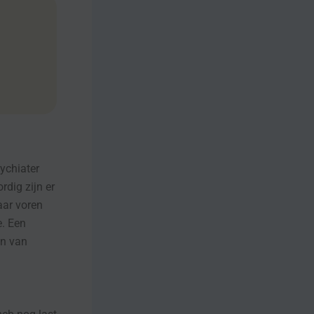
ychiater
rdig zijn er
aar voren
e. Een
en van