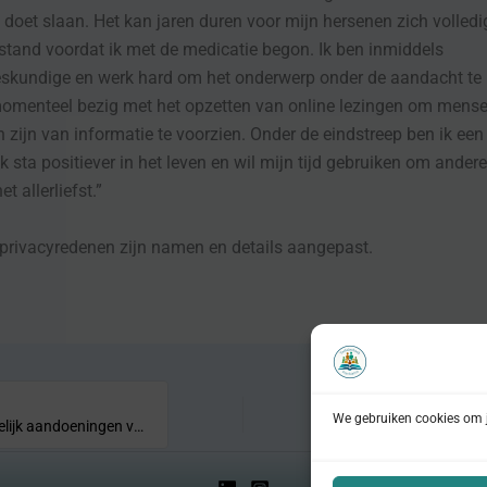
 doet slaan. Het kan jaren duren voor mijn hersenen zich volledi
stand voordat ik met de medicatie begon. Ik ben inmiddels
eskundige en werk hard om het onderwerp onder de aandacht te
momenteel bezig met het opzetten van online lezingen om mense
n zijn van informatie te voorzien. Onder de eindstreep ben ik ee
k sta positiever in het leven en wil mijn tijd gebruiken om andere
et allerliefst.”
privacyredenen zijn namen en details aangepast.
We gebruiken cookies om j
Mentale en lichamelijk aandoeningen verschillen niet veel van elkaar