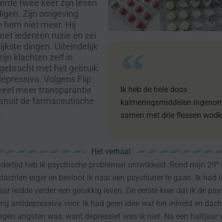
erde twee keer zijn leven
digen. Zijn omgeving
 hem niet meer. Hij
et iedereen ruzie en zei
ijkste dingen. Uiteindelijk
zijn klachten zelf in
gebracht met het gebruik
depressiva. Volgens Flip
veel meer transparantie
Ik heb de hele doos
nuit de farmaceutische
kalmeringsmiddelen ingeno
.
samen met drie flessen wodk
Het verhaal
e
ndertijd heb ik psychische problemen ontwikkeld. Rond mijn 29
lachten erger en besloot ik naar een psychiater te gaan. Ik had 
ar leidde verder een gelukkig leven. De eerste keer dat ik de psy
 mij antidepressiva voor. Ik had geen idee wat het inhield en dach
egen angsten was, want depressief was ik niet. Na een halfjaar