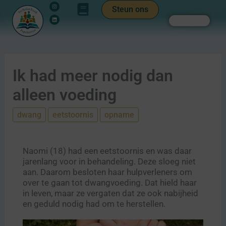
Instagram
Linkedin
Ga
de
Steun ons
naar
inhoud
Zoeken
de
inhoud
Ik had meer nodig dan
alleen voeding
dwang
eetstoornis
opname
Naomi (18) had een eetstoornis en was daar
jarenlang voor in behandeling. Deze sloeg niet
aan. Daarom besloten haar hulpverleners om
over te gaan tot dwangvoeding. Dat hield haar
in leven, maar ze vergaten dat ze ook nabijheid
en geduld nodig had om te herstellen.