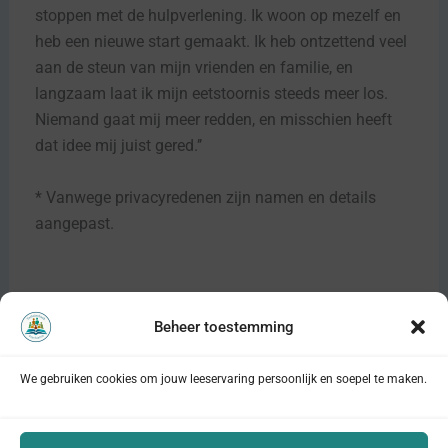
stoppen met de hulpverlening. Ik woon op mezelf en
heb een nieuwe start gemaakt. Ik heb ontzettend veel
aan de steun van mijn vrienden en familie, en
langzaam laat ik mijn eetstoornis steeds meer los.
Niemand gaat mij meer redden, en misschien heeft
dat idee mij juist gered.’’
* Vanwege privacyredenen zijn namen en details
aangepast.
Beheer toestemming
VORIGE
VOLGENDE
We gebruiken cookies om jouw leeservaring persoonlijk en soepel te maken.
Privacyverklaring
Cookieverklaring