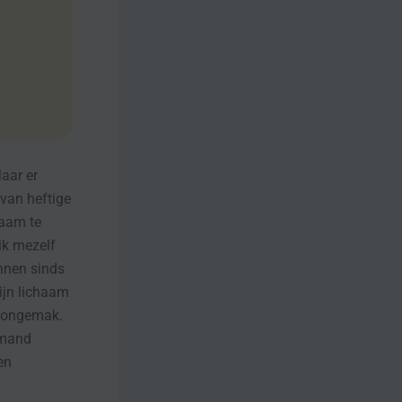
aar er
 van heftige
haam te
 ik mezelf
onnen sinds
mijn lichaam
k ongemak.
emand
en