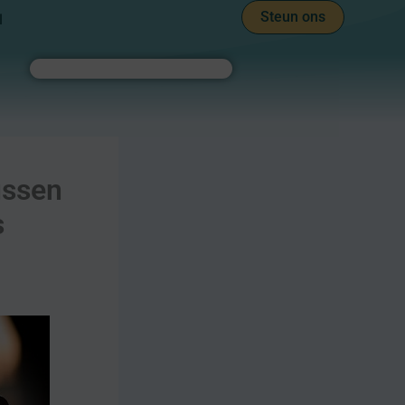
Steun ons
l
Zoeken
ussen
s