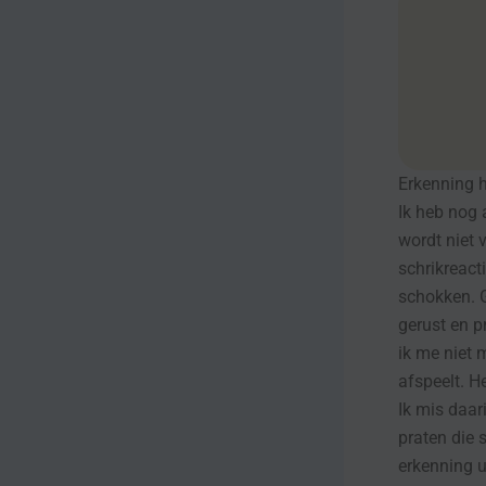
Erkenning h
Ik heb nog 
wordt niet 
schrikreact
schokken. Ge
gerust en p
ik me niet 
afspeelt. H
Ik mis daar
praten die 
erkenning u