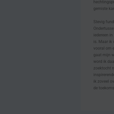
hechtingspr
gemiste kan
Stevig fun
Ondertussen
iedereen in
is. Maar ik
vooral om e
gaat mijn w
word ik daa
zoektocht 
inspirerend
ik zoveel o
de toekomst