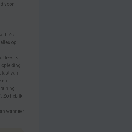
id voor
uit. Zo
alles op,
t lees ik
 opleiding
 last van
e en
training
. Zo heb ik
 dan wanneer