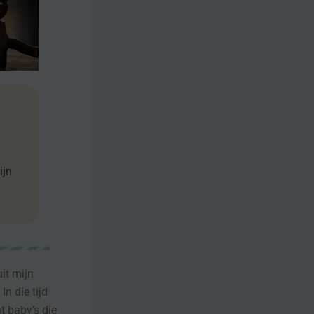
ijn
it mijn
n die tijd
t baby’s die