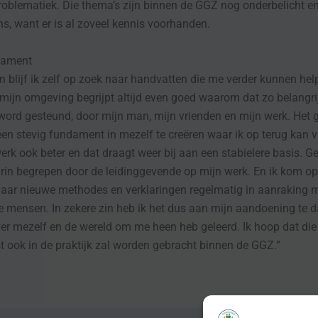
oblematiek. Die thema’s zijn binnen de GGZ nog onderbelicht en
s, want er is al zoveel kennis voorhanden.
dament
 blijf ik zelf op zoek naar handvatten die me verder kunnen hel
 mijn omgeving begrijpt altijd even goed waarom dat zo belangr
 word gesteund, door mijn man, mijn vrienden en mijn werk. Het g
en stevig fundament in mezelf te creëren waar ik op terug kan v
erk ook beter en dat draagt weer bij aan een stabielere basis. G
rin begrepen door de leidinggevende op mijn werk. En ik kom op
naar nieuwe methodes en verklaringen regelmatig in aanraking 
e mensen. In zekere zin heb ik het dus aan mijn aandoening te 
ver mezelf en de wereld om me heen heb geleerd. Ik hoop dat die
 ook in de praktijk zal worden gebracht binnen de GGZ.”