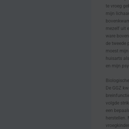
te vroeg ge
mijn lichaa
bovenkwame
mezelf uit 
ware boven 
de tweede p
moest mijn 
huisarts al
en mijn ps
Biologische
De GGZ kwa
breinfuncti
volgde stri
een bepaald
herstellen.
vroegkinder