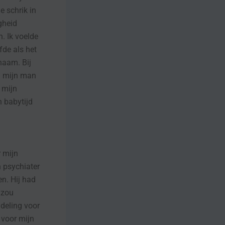
e schrik in
gheid
. Ik voelde
fde als het
haam. Bij
en mijn man
 mijn
n babytijd
 mijn
n psychiater
en. Hij had
 zou
ndeling voor
 voor mijn