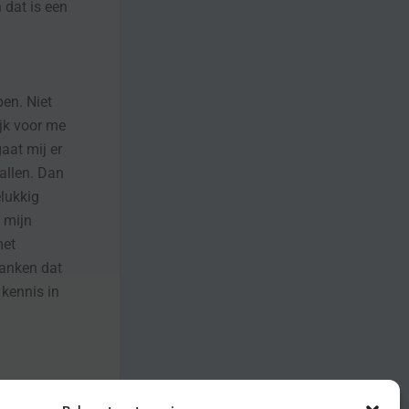
 dat is een
pen. Niet
ijk voor me
aat mij er
allen. Dan
elukkig
 mijn
met
danken dat
 kennis in