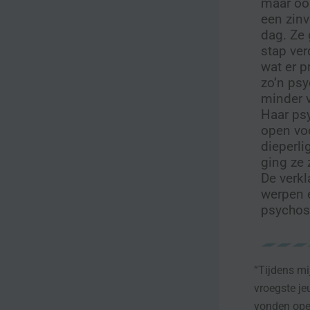
maar ook
een zinv
dag. Ze 
stap ver
wat er p
zo’n psy
minder v
Haar psy
open vo
dieperl
ging ze 
De verkl
werpen e
psychos
“Tijdens mi
vroegste je
vonden oper