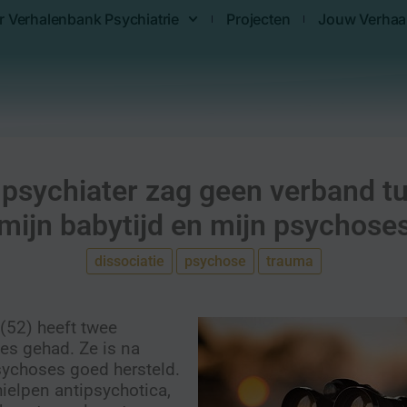
r Verhalenbank Psychiatrie
Projecten
Jouw Verhaa
 psychiater zag geen verband t
mijn babytijd en mijn psychose
dissociatie
psychose
trauma
(52) heeft twee
es gehad. Ze is na
sychoses goed hersteld.
hielpen antipsychotica,