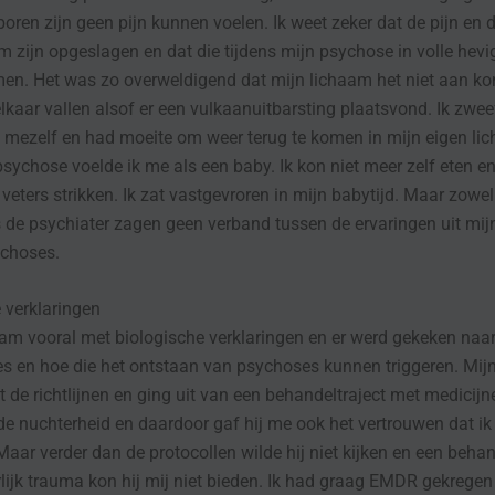
boren zijn geen pijn kunnen voelen. Ik weet zeker dat de pijn en d
m zijn opgeslagen en dat die tijdens mijn psychose in volle hevi
n. Het was zo overweldigend dat mijn lichaam het niet aan kon
elkaar vallen alsof er een vulkaanuitbarsting plaatsvond. Ik zwee
mezelf en had moeite om weer terug te komen in mijn eigen lic
sychose voelde ik me als een baby. Ik kon niet meer zelf eten 
veters strikken. Ik zat vastgevroren in mijn babytijd. Maar zowel
s de psychiater zagen geen verband tussen de ervaringen uit mij
ychoses.
 verklaringen
m vooral met biologische verklaringen en er werd gekeken naar
es en hoe die het ontstaan van psychoses kunnen triggeren. Mij
kt de richtlijnen en ging uit van een behandeltraject met medicijn
e nuchterheid en daardoor gaf hij me ook het vertrouwen dat ik
 Maar verder dan de protocollen wilde hij niet kijken en een beha
lijk trauma kon hij mij niet bieden. Ik had graag EMDR gekregen