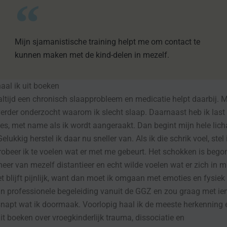
Mijn sjamanistische training helpt me om contact te
kunnen maken met de kind-delen in mezelf.
aal ik uit boeken
altijd een chronisch slaapprobleem en medicatie helpt daarbij. M
verder onderzocht waarom ik slecht slaap. Daarnaast heb ik last
ies, met name als ik wordt aangeraakt. Dan begint mijn hele lic
lukkig herstel ik daar nu sneller van. Als ik die schrik voel, stel
robeer ik te voelen wat er met me gebeurt. Het schokken is beg
meer van mezelf distantieer en echt wilde voelen wat er zich in 
et blijft pijnlijk, want dan moet ik omgaan met emoties en fysie
in professionele begeleiding vanuit de GGZ en zou graag met i
snapt wat ik doormaak. Voorlopig haal ik de meeste herkenning 
it boeken over vroegkinderlijk trauma, dissociatie en