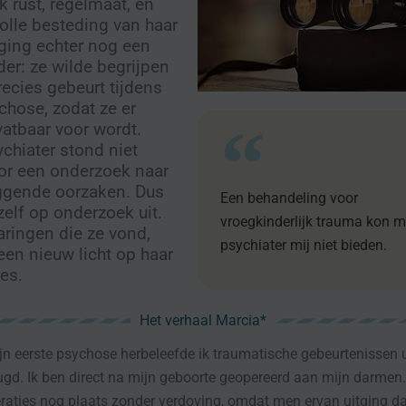
 rust, regelmaat, en
olle besteding van haar
ging echter nog een
der: ze wilde begrijpen
recies gebeurt tijdens
chose, zodat ze er
atbaar voor wordt.
chiater stond niet
or een onderzoek naar
iggende oorzaken. Dus
Een behandeling voor
zelf op onderzoek uit.
vroegkinderlijk trauma kon m
aringen die ze vond,
psychiater mij niet bieden.
en nieuw licht op haar
es.
Het verhaal Marcia*
jn eerste psychose herbeleefde ik traumatische gebeurtenissen u
ugd. Ik ben direct na mijn geboorte geopereerd aan mijn darmen. I
aties nog plaats zonder verdoving, omdat men ervan uitging da