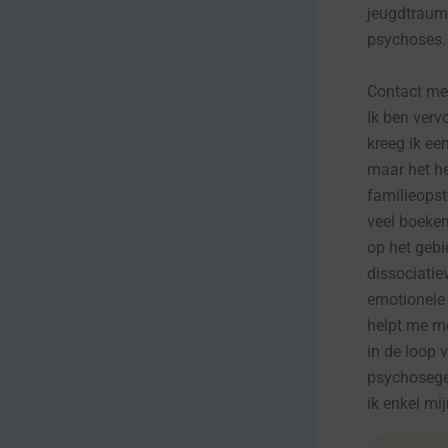
jeugdtrauma
psychoses.
Contact met
Ik ben verv
kreeg ik ee
maar het he
familieopst
veel boeken
op het gebi
dissociati
emotionele 
helpt me me
in de loop 
psychosegev
ik enkel mi