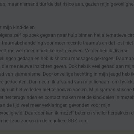
’s, maar niemand durfde dat risico aan, gezien mijn gevoelighe
 mijn kind-delen
olgens zelf op zoek gegaan naar hulp binnen het alternatieve circ
n traumabehandeling voor meer recente trauma’s en dat lost niet 
eft me wel meer innerlijke rust gegeven. Verder heb ik diverse
ellingen gedaan en heb ik shiatsu massages gekregen. Daarnaas
 die me nieuwe inzichten geven. Ook heb ik veel gehad aan mijn
ed van sjamanisme. Door onveilige hechting in mijn jeugd heb ik
eve gedachten. Dan neem ik afstand van mijn lichaam om fysiek
pijn uit het verleden niet te hoeven voelen. Mijn sjamanistische 
t het terugvinden en contact maken met de kind-delen in mezelf
van de tijd veel meer verklaringen gevonden voor mijn
oeligheid. Daardoor kan ik mezelf beter en sneller herpakken
jn heil zou zoeken in de reguliere GGZ zorg.