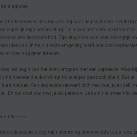
nde’ diagnose
 of drie verwees de arbo-arts mij naar de psychiater. Gelukkig
on eigenlijk mijn behandeling. De psychiater vertelde me wat er
en klassieke depressie had. Zijn diagnose was heel belangrijk vo
geen idee van. In mijn directe omgeving werd niet over depressie
s er toen nog geen internet.
was het begin van het leren omgaan met een depressie. Waarbij
jk vind hoezeer die doordringt tot je eigen persoonlijkheid. Dat je
f kunt houden. Een depressie verweeft zich met hoe je je voelt, m
ziel. En dat doet wat met je als persoon. Je kunt niet meer níet d
end felle zon
 derde depressie sloeg mijn stemming onverwachts totaal om. En