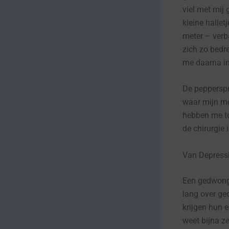
viel met mij
kleine hallet
meter – verba
zich zo bedre
me daarna in
De pepperspra
waar mijn mo
hebben me to
de chirurgie 
Van Depressi
Een gedwonge
lang over ge
krijgen hun e
weet bijna ze