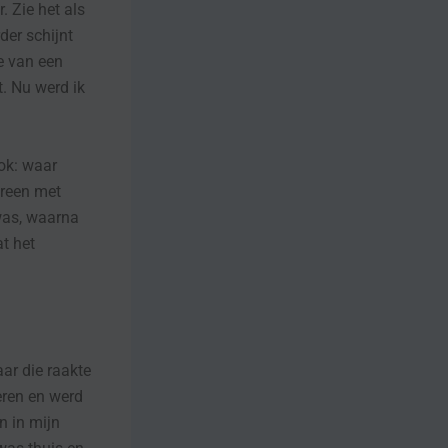
. Zie het als
der schijnt
je van een
t. Nu werd ik
ook: waar
ereen met
was, waarna
t het
aar die raakte
neren en werd
n in mijn