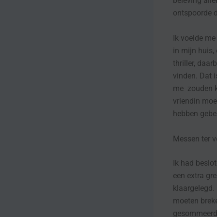
beleving alle
ontspoorde d
Ik voelde me
in mijn huis,
thriller, daa
vinden. Dat 
me zouden ko
vriendin moe
hebben gebe
Messen ter v
Ik had beslo
een extra gr
klaargelegd. 
moeten breke
gesommeerd o