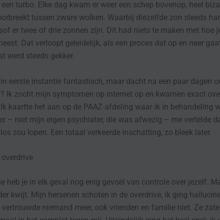
s een turbo. Elke dag kwam er weer een schep bovenop, heel bizar
oorbreekt tussen zware wolken. Waarbij diezelfde zon steeds har
alsof er twee of drie zonnen zijn. Dit had niets te maken met hoe 
eest. Dat verloopt geleidelijk, als een proces dat op en neer gaa
at werd steeds gekker.
 in eerste instantie fantastisch, maar dacht na een paar dagen 
n? Ik zocht mijn symptomen op internet op en kwamen exact ov
 Ik kaartte het aan op de PAAZ-afdeling waar ik in behandeling 
r – niet mijn eigen psychiater, die was afwezig – me vertelde da
los zou lopen. Een totaal verkeerde inschatting, zo bleek later.
overdrive
 heb je in elk geval nog enig gevoel van controle over jezelf. M
der kwijt. Mijn hersenen schoten in de overdrive, ik ging halluci
k vertrouwde niemand meer, ook vrienden en familie niet. Ze zate