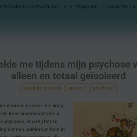
r Verhalenbank Psychiatrie
Projecten
Jouw Verhaa
elde me tijdens mijn psychose 
alleen en totaal geïsoleerd
bipolaire stoornis
opname
psychose
ier depressies mee. En sloeg
erde keer onverwacht om in
 psychose, waarbij het zo
ng dat een politieman hem in