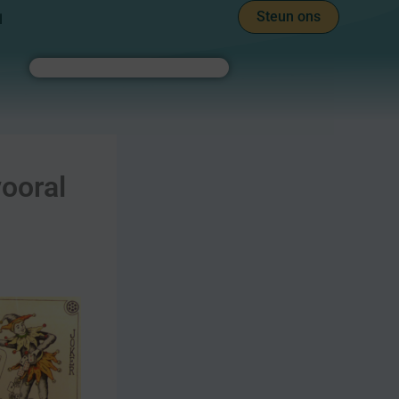
Steun ons
l
Zoeken
vooral