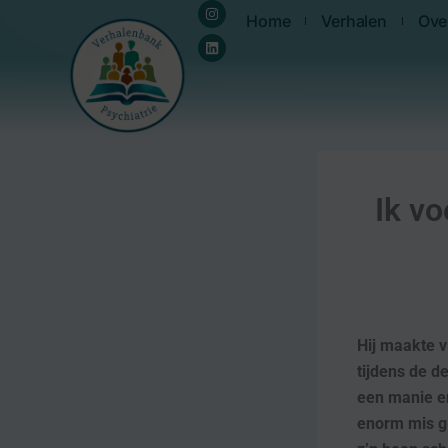
Instagram
Linkedin
Ga
de
Home
Verhalen
Ove
naar
inhoud
de
inhoud
Ik vo
Hij maakte v
tijdens de d
een manie en
enorm mis gi