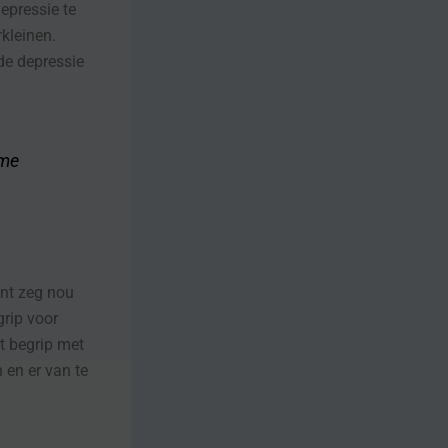
epressie te
kleinen.
de depressie
 me
nt zeg nou
grip voor
t begrip met
 en er van te