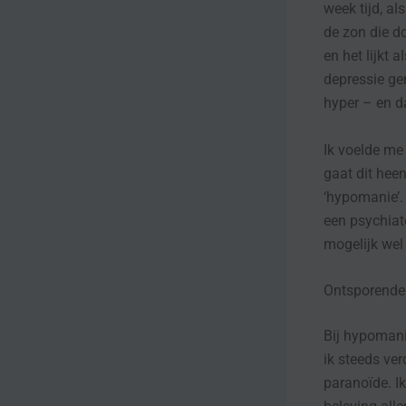
week tijd, al
de zon die d
en het lijkt 
depressie gen
hyper – en d
Ik voelde me
gaat dit hee
‘hypomanie’.
een psychiate
mogelijk wel 
Ontsporende 
Bij hypomanie
ik steeds ver
paranoïde. I