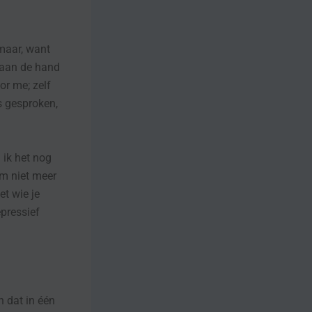
 maar, want
 aan de hand
or me; zelf
s gesproken,
 ik het nog
 ‘m niet meer
et wie je
epressief
 dat in één