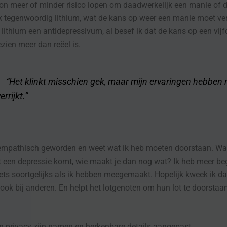
on meer of minder risico lopen om daadwerkelijk een manie of d
lik tegenwoordig lithium, wat de kans op weer een manie moet ver
lithium een antidepressivum, al besef ik dat de kans op een vijf
ezien meer dan reëel is.
 klinkt misschien gek, maar mijn ervaringen hebben
errijkt.”
empathisch geworden en weet wat ik heb moeten doorstaan. Wa
uit een depressie komt, wie maakt je dan nog wat? Ik heb meer be
ets soortgelijks als ik hebben meegemaakt. Hopelijk kweek ik da
ook bij anderen. En helpt het lotgenoten om hun lot te doorstaan
n privacy zijn namen en herkenbare details aangepast.