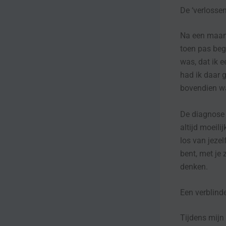
De ‘verlosse
Na een maand
toen pas beg
was, dat ik e
had ik daar 
bovendien wa
De diagnose 
altijd moeili
los van jezel
bent, met je 
denken.
Een verblind
Tijdens mijn