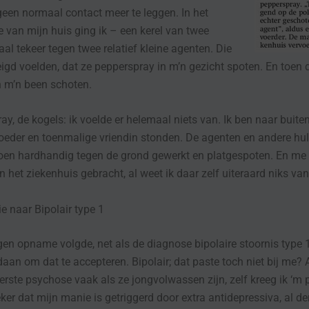
 geen normaal contact meer te leggen. In het
je van mijn huis ging ik – een kerel van twee
al tekeer tegen twee relatief kleine agenten. Die
igd voelden, dat ze pepperspray in m’n gezicht spoten. En toen d
 m’n been schoten.
y, de kogels: ik voelde er helemaal niets van. Ik ben naar buite
eder en toenmalige vriendin stonden. De agenten en andere hul
en hardhandig tegen de grond gewerkt en platgespoten. En me
in het ziekenhuis gebracht, al weet ik daar zelf uiteraard niks van
e naar Bipolair type 1
n opname volgde, net als de diagnose bipolaire stoornis type 1.
daan om dat te accepteren. Bipolair; dat paste toch niet bij me?
erste psychose vaak als ze jongvolwassen zijn, zelf kreeg ik ‘m p
ker dat mijn manie is getriggerd door extra antidepressiva, al de