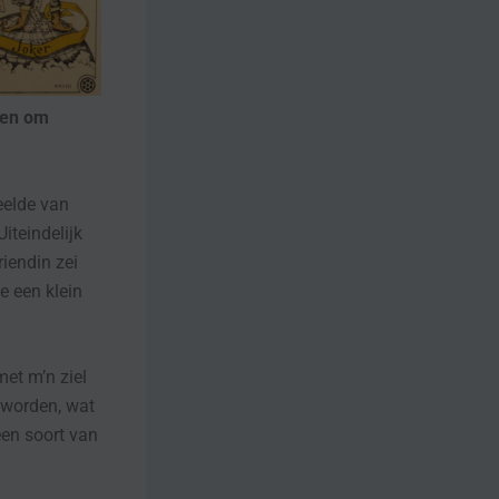
 en om
eelde van
iteindelijk
riendin zei
de een klein
met m’n ziel
 worden, wat
een soort van