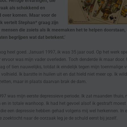
oot. Heftige ervaringen, die
vaak als schokkend en
nd over komen. Maar voor de
 vertelt Stephan* graag zijn
 mensen die zoiets als ik meemaken het te helpen doorstaan,
aten begrijpen wat dat betekent.’
 nog heel goed. Januari 1997, ik was 35 jaar oud. Op het werk sp
ar ervoor was mijn vader overleden. Toch denderde ik maar door. U
dag of tien nauwelijks, totdat ik eindelijk tegen mijn toenmalige v
t volhield. Ik barstte in huilen uit en dat hield niet meer op. Ik wil
zetten, maar in plaats daarvan brak de dam.
1997 was mijn eerste depressieve periode. Ik zat maanden thuis, 
 en in totale wanhoop. Ik had het gevoel alsof ik gestraft moest
die een depressie hebben gehad volgens mij wel herkennen. In 
zoektocht naar de oorzaak leg je de schuld eerst bij jezelf.