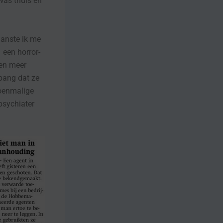
 was thuis en
hanste ik me
 een horror-
ren meer
bang dat ze
toenmalige
psychiater