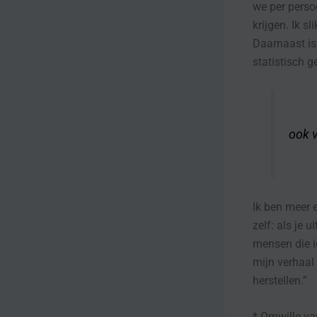
we per perso
krijgen. Ik s
Daarnaast is 
statistisch g
“Het
ook v
Ik ben meer 
zelf: als je 
mensen die i
mijn verhaal 
herstellen.”
* Omwille va