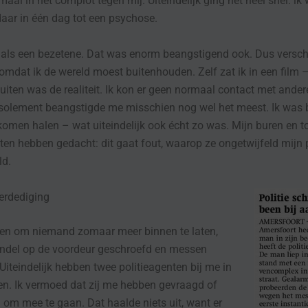
maal in het complot tegen mij. Uiteindelijk ging het heel snel: ik
aar in één dag tot een psychose.
 als een bezetene. Dat was enorm beangstigend ook. Dus versc
 omdat ik de wereld moest buitenhouden. Zelf zat ik in een film –
rbuiten was de realiteit. Ik kon er geen normaal contact met ande
isolement beangstigde me misschien nog wel het meest. Ik was 
men halen – wat uiteindelijk ook écht zo was. Mijn buren en 
ten hebben gedacht: dit gaat fout, waarop ze ongetwijfeld mijn 
ld.
erdediging
ten om niemand zomaar meer binnen te laten,
endel op de voordeur geschroefd en messen
Uiteindelijk hebben twee politieagenten bij me in
n. Ik vermoed dat zij me hebben gevraagd of
m mee te gaan. Dat haalde niets uit, want er