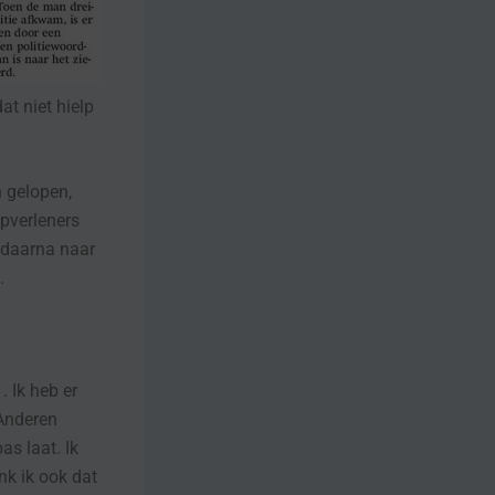
at niet hielp
n gelopen,
pverleners
 daarna naar
.
 Ik heb er
 Anderen
as laat. Ik
nk ik ook dat