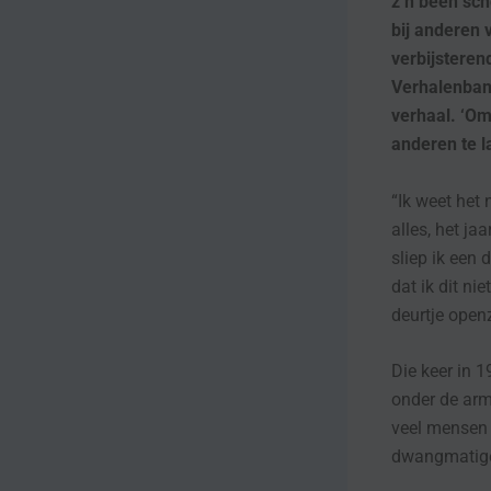
z’n been sch
bij anderen 
verbijstere
Verhalenbank
verhaal. ‘Om
anderen te l
“Ik weet het
alles, het ja
sliep ik een 
dat ik dit nie
deurtje open
Die keer in 
onder de arm
veel mensen 
dwangmatige 