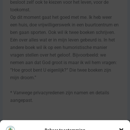
besloot zelf ook te kiezen voor het leven, voor de
toekomst.
Op dit moment gaat het goed met me. Ik heb weer
een huis, doe vrijwilligerswerk in een buurtcentrum en
ben gaan sporten. Ook wil ik twee boeken schrijven.
Eén over alles wat er in mijn leven gebeurd is. In het
andere boek wil ik op een humoristische manier
vragen stellen over het geloof. Bijvoorbeeld: we
nemen aan dat God groot is maar ik wil hem vragen:
“Hoe groot bent U eigenlijk?“ Die twee boeken zijn
mijn droom.”
* Vanwege privacyredenen zijn namen en details
aangepast.