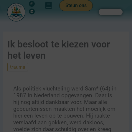
Instagram
Linkedin
Ga
de
Steun ons
naar
inhoud
Zoeken
de
inhoud
Ik besloot te kiezen voor
het leven
trauma
Als politiek vluchteling werd Sam* (64) in
1987 in Nederland opgevangen. Daar is
hij nog altijd dankbaar voor. Maar alle
gebeurtenissen maakten het moeilijk om
hier een leven op te bouwen. Hij raakte
verslaafd aan gokken, werd dakloos,
voelde zich daar schuldig over en kreeg