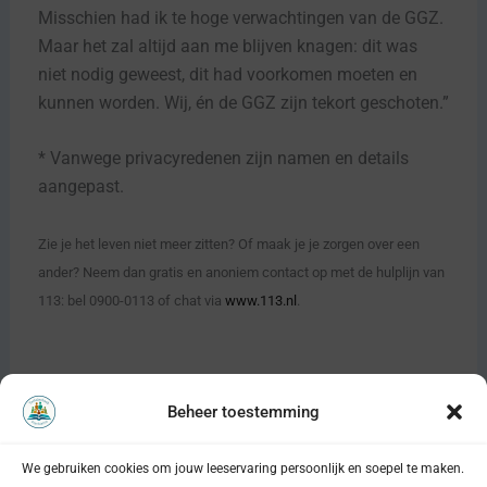
Misschien had ik te hoge verwachtingen van de GGZ.
Maar het zal altijd aan me blijven knagen: dit was
niet nodig geweest, dit had voorkomen moeten en
kunnen worden. Wij, én de GGZ zijn tekort geschoten.”
* Vanwege privacyredenen zijn namen en details
aangepast.
Zie je het leven niet meer zitten? Of maak je je zorgen over een
ander? Neem dan gratis en anoniem contact op met de hulplijn van
113: bel 0900-0113 of chat via
www.113.nl
.
Beheer toestemming
VORIGE
VOLGENDE
We gebruiken cookies om jouw leeservaring persoonlijk en soepel te maken.