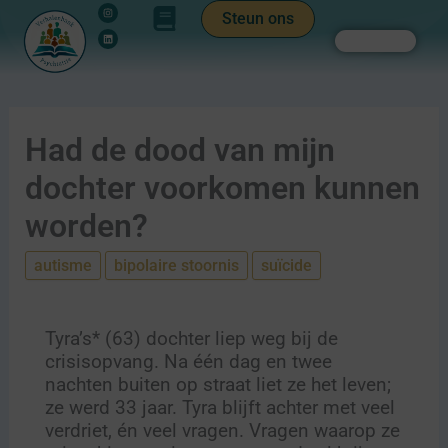
Instagram
Linkedin
Ga
de
Steun ons
naar
inhoud
Zoeken
de
inhoud
Had de dood van mijn
dochter voorkomen kunnen
worden?
autisme
bipolaire stoornis
suïcide
Tyra’s* (63) dochter liep weg bij de
crisisopvang. Na één dag en twee
nachten buiten op straat liet ze het leven;
ze werd 33 jaar. Tyra blijft achter met veel
verdriet, én veel vragen. Vragen waarop ze