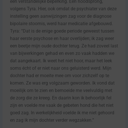
een verstandelijke beperking. Een noodsprong,
volgens Tyra. Hier, ook omdat de psychiater van deze
instelling geen aanwijzingen zag voor de diagnose
bipolaire stoornis, werd haar medicatie afgebouwd.
Tyra: “Dat is de enige goede periode geweest tussen
haar eerste psychose en haar overlijden; ik zag weer
een beetje mijn oude dochter terug. Ze had zoveel last
van bijwerkingen gehad en even zo vaak hadden we
dat aangekaart. Ik weet het niet hoor, maar het leek
soms écht of er niet naar ons geluisterd werd. Mijn
dochter had er moeite mee om voor zichzelf op te
komen. Ze was erg volgzaam geworden. Ik vond dat
moeilijk om te zien en bemoeide me veelvuldig met
de zorg die ze kreeg. En daarin kon ik behoorlijk fel
zijn en voelde me vaak de gebeten hond die het niet
goed zag. In werkelijkheid voelde ik me niet gehoord
en zag ik mijn dochter verder wegzakken.”