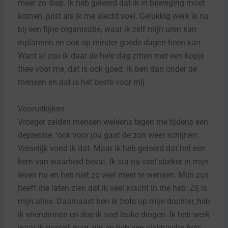
meer zo diep. Ik heb geleerd dat ik in beweging moet
komen, juist als ik me slecht voel. Gelukkig werk ik nu
bij een fijne organisatie, waar ik zelf mijn uren kan
inplannen en ook op minder goede dagen heen kan.
Want al zou ik daar de hele dag zitten met een kopje
thee voor me, dat is ook goed. Ik ben dan onder de
mensen en dat is het beste voor mij.
Vooruitkijken
Vroeger zeiden mensen weleens tegen me tijdens een
depressie: ‘ook voor jou gaat de zon weer schijnen’.
Vreselijk vond ik dat. Maar ik heb geleerd dat het een
kern van waarheid bevat. Ik sta nu veel sterker in mijn
leven nu en heb niet zo veel meer te wensen. Mijn zus
heeft me laten zien dat ik veel kracht in me heb. Zij is
mijn alles. Daarnaast ben ik trots op mijn dochter, heb
ik vriendinnen en doe ik veel leuke dingen. Ik heb werk
waar ik mezelf mag zijn en heb een elektrische fiets