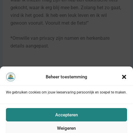
gekocht, waar ik erg blij mee ben. Zolang het zo gaat,
vind ik het goed. Ik heb een leuk leven en ik wil
gewoon vooruit. Vooruit met de fiets!”
*Omwille van privacy zijn namen en herkenbare
details aangepast.
Beheer toestemming
VORIGE
VOLGENDE
We gebruiken cookies om jouw leeservaring persoonlijk en soepel te maken.
Privacyverklaring
Cookieverklaring
Accepteren
Disclaimer
Weigeren