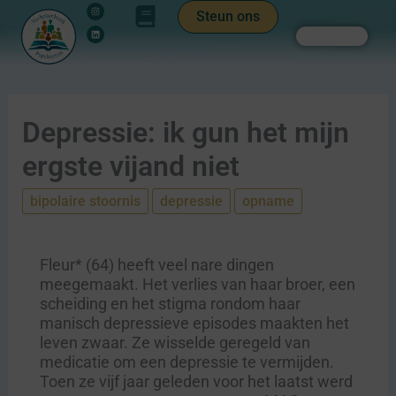
Instagram
Linkedin
Ga
de
Steun ons
naar
inhoud
Zoeken
de
inhoud
Depressie: ik gun het mijn
ergste vijand niet
bipolaire stoornis
depressie
opname
Fleur* (64) heeft veel nare dingen
meegemaakt. Het verlies van haar broer, een
scheiding en het stigma rondom haar
manisch depressieve episodes maakten het
leven zwaar. Ze wisselde geregeld van
medicatie om een depressie te vermijden.
Toen ze vijf jaar geleden voor het laatst werd