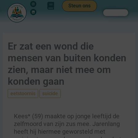
Instagram
Linkedin
Ga
de
Steun ons
naar
inhoud
Zoeken
de
inhoud
Er zat een wond die
mensen van buiten konden
zien, maar niet mee om
konden gaan
eetstoornis
suïcide
Kees* (59) maakte op jonge leeftijd de
zelfmoord van zijn zus mee. Jarenlang
heeft hij hiermee geworsteld met