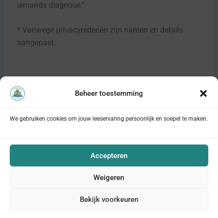
iemands diagnose.”
* Vanwege privacyredenen zijn namen en details
aangepast.
Beheer toestemming
VORIGE
VOLGENDE
We gebruiken cookies om jouw leeservaring persoonlijk en soepel te maken.
Privacyverklaring
Cookieverklaring
Accepteren
Disclaimer
Weigeren
Copyright © 2026
Bekijk voorkeuren
De Verhalenbank Psychiatrie