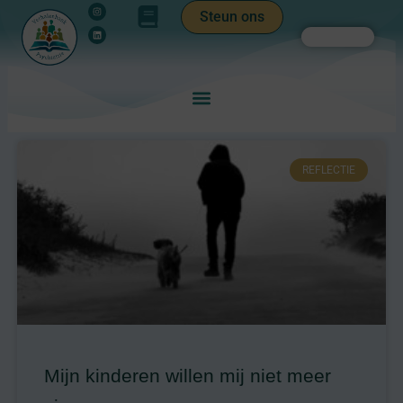
Instagram
Linkedin
Ga
de
Steun ons
naar
inhoud
Zoeken
de
inhoud
REFLECTIE
Mijn kinderen willen mij niet meer