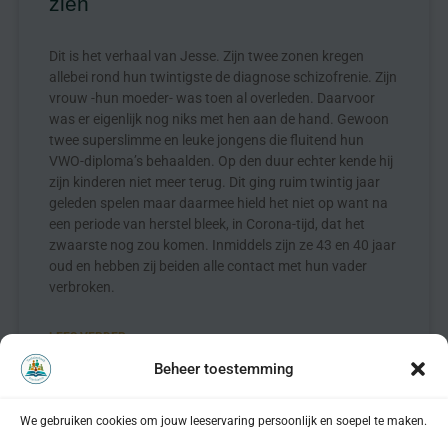
zien
Dit is het verhaal van Jesse. Zijn twee zonen kregen
allebei rond hun twintigste de diagnose schizofrenie. Zijn
vrouw -hun moeder- was toen al overleden. Daarvoor
was er eigenlijk nog niks met hen aan de hand. Gewoon
twee superslimme en leuke jongens die fluitend hun
VWO-diploma’s behaalden. Op den duur echter kende hij
zijn kinderen niet meer terug. Dit ging ruim twintig jaar
geleden spelen maar daarmee hield het niet op want na
een periode van herstel bleek, in Corona-tijd, dat het
zwaarste nog zou komen. Inmiddels zijn ze 43 en 40 jaar
oud en hebben zij beiden alle contact met hun vader
verbroken.
LEES VERDER »
Beheer toestemming
januari 2026
We gebruiken cookies om jouw leeservaring persoonlijk en soepel te maken.