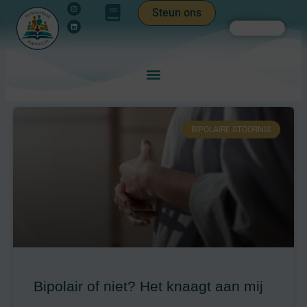
Instagram
Linkedin
Ga
de
Steun ons
naar
inhoud
Zoeken
de
inhoud
BIPOLAIRE STOORNIS
Bipolair of niet? Het knaagt aan mij