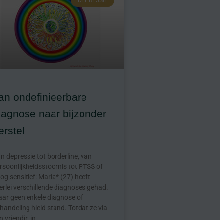
DEPRESSIE
an ondefinieerbare
iagnose naar bijzonder
erstel
n depressie tot borderline, van
rsoonlijkheidsstoornis tot PTSS of
og sensitief: Maria* (27) heeft
lerlei verschillende diagnoses gehad.
ar geen enkele diagnose of
handeling hield stand. Totdat ze via
n vriendin in