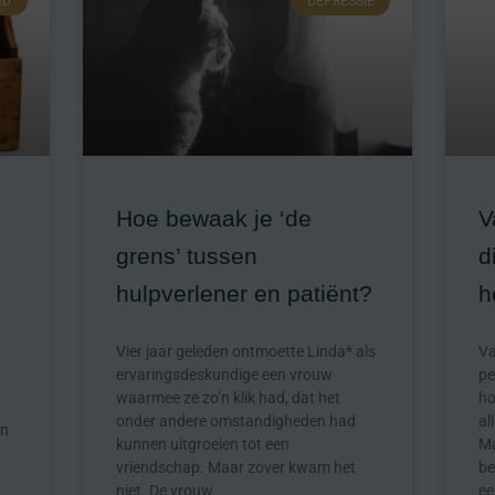
HD
DEPRESSIE
Hoe bewaak je ‘de
V
grens’ tussen
d
hulpverlener en patiënt?
h
Vier jaar geleden ontmoette Linda* als
Va
ervaringsdeskundige een vrouw
pe
waarmee ze zo’n klik had, dat het
ho
onder andere omstandigheden had
al
jn
kunnen uitgroeien tot een
Ma
vriendschap. Maar zover kwam het
be
niet. De vrouw
ee