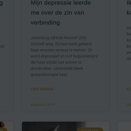
g
Mijn depressie leerde
I
me over de zin van
k
verbinding
r
In
le
Jarenlang cijferde Naomi* (34)
ke
zichzelf weg. Ze had nooit geleerd
uis
ke
haar emoties serieus te nemen. Ze
we
werd depressief en trof hulpverleners
do
die haar schild niet wisten te
doorbreken. Uiteindelijk bleek
groepstherapie haar
LEES VERDER »
LE
augustus 2019
ju