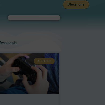
Steun ons
l
Zoeken
fessionals
DEPRESSIE