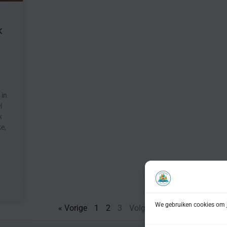
k
 in
l
k
e,
We gebruiken cookies om j
« Vorige
1
2
3
Volgende »