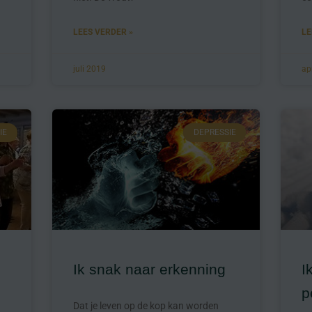
LEES VERDER »
LE
juli 2019
ap
IE
DEPRESSIE
Ik snak naar erkenning
I
p
Dat je leven op de kop kan worden