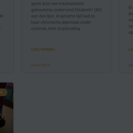
gezet door een traumatische
Er
gebeurtenis ondervond Elisabeth* (60)
le
le
aan den lijve. Al geruime tijd had ze
vo
haar chronische depressie onder
ra
–
controle, toen ze plotseling
op
LEES VERDER »
LE
maart 2019
ok
IE