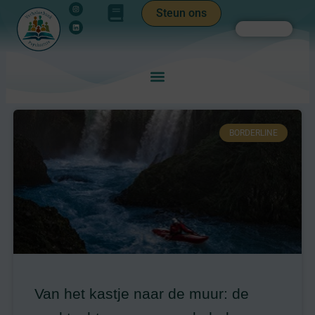
Instagram
Linkedin
Ga
de
Steun ons
naar
inhoud
Zoeken
de
inhoud
BORDERLINE
Van het kastje naar de muur: de