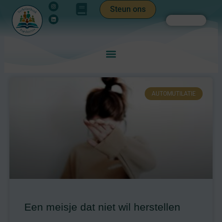
Instagram
Linkedin
Ga
de
Steun ons
naar
inhoud
Zoeken
de
inhoud
AUTOMUTILATIE
Een meisje dat niet wil herstellen